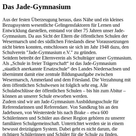
Das Jade-Gymnasium
Aus der festen Überzeugung heraus, dass Nähe und ein kleines
Bezugssystem wesentliche Gelingensfaktoren für Lernen und
Entwicklung darstellen, entstand vor über 75 Jahren unser Jade-
Gymnasium. Da aus Sicht der Eltern die öffentlichen Schulen der
Wesermarsch und des südlichen Frieslands diese Voraussetzungen
nicht bieten konnten, entschlossen sie sich im Jahr 1948 dazu, den
Schulverein "Jade-Gymnasium e.V." zu gründen.
Seitdem betreibt der Elternverein als Schulträger unser Gymnasium.
Als „Schule in freier Trägerschaft“ ist das Jade-Gymnasium
„staatlich anerkannte Ersatzschule“ des Landes Niedersachsen und
übernimmt damit eine zentrale Bildungsaufgabe zwischen
Wesermarsch, Ammerland und dem Friesland. Die Verzahnung mit
dem öffentlichen Schulwesen ist folglich sehr eng. Alle
Schulabschlüsse der öffentlichen Schulen – bis hin zum Abitur –
können an unserer Schule erworben werden.
Zudem sind wir am Jade-Gymnasium Ausbildungsschule für
Referendarinnen und Referendare. Von Sandkrug bis an den
Jadebusen, von Westerstede bis nach Brake – etwa 600
Schülerinnen und Schüler aus dieser Region gehören zu unserer
familiären Schulgemeinschaft. Unterrichtet werden sie in einem
bewusst dreizügigen System. Dabei geht es nicht darum, die
richtigen Schülerinnen und Schüler für die Schule zu finden.