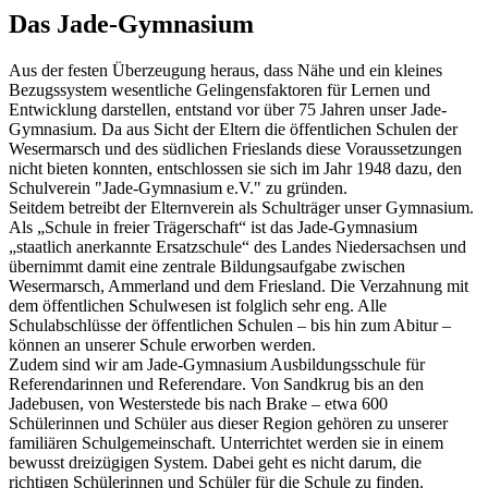
Das Jade-Gymnasium
Aus der festen Überzeugung heraus, dass Nähe und ein kleines
Bezugssystem wesentliche Gelingensfaktoren für Lernen und
Entwicklung darstellen, entstand vor über 75 Jahren unser Jade-
Gymnasium. Da aus Sicht der Eltern die öffentlichen Schulen der
Wesermarsch und des südlichen Frieslands diese Voraussetzungen
nicht bieten konnten, entschlossen sie sich im Jahr 1948 dazu, den
Schulverein "Jade-Gymnasium e.V." zu gründen.
Seitdem betreibt der Elternverein als Schulträger unser Gymnasium.
Als „Schule in freier Trägerschaft“ ist das Jade-Gymnasium
„staatlich anerkannte Ersatzschule“ des Landes Niedersachsen und
übernimmt damit eine zentrale Bildungsaufgabe zwischen
Wesermarsch, Ammerland und dem Friesland. Die Verzahnung mit
dem öffentlichen Schulwesen ist folglich sehr eng. Alle
Schulabschlüsse der öffentlichen Schulen – bis hin zum Abitur –
können an unserer Schule erworben werden.
Zudem sind wir am Jade-Gymnasium Ausbildungsschule für
Referendarinnen und Referendare. Von Sandkrug bis an den
Jadebusen, von Westerstede bis nach Brake – etwa 600
Schülerinnen und Schüler aus dieser Region gehören zu unserer
familiären Schulgemeinschaft. Unterrichtet werden sie in einem
bewusst dreizügigen System. Dabei geht es nicht darum, die
richtigen Schülerinnen und Schüler für die Schule zu finden.